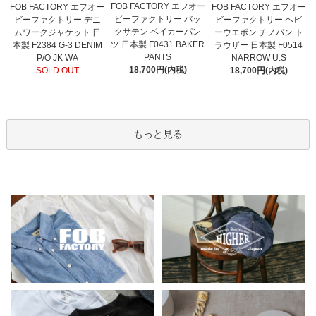
FOB FACTORY エフオー
FOB FACTORY エフオー
FOB FACTORY エフオー
ビーファクトリー バッ
ビーファクトリー デニ
ビーファクトリー ヘビ
クサテン ベイカーパン
ムワークジャケット 日
ーウエポン チノパン ト
ツ 日本製 F0431 BAKER
本製 F2384 G-3 DENIM
ラウザー 日本製 F0514
PANTS
P/O JK WA
NARROW U.S
18,700円(内税)
SOLD OUT
18,700円(内税)
もっと見る