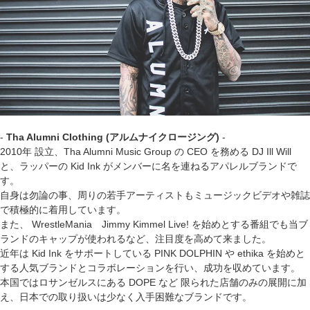
-
Tha Alumni Clothing (アルムナイクロージング)
-
2010年 設立、Tha Alumni Music Group の CEO を務める DJ Ill Will
と、ラッパーの Kid Ink がメンバーに名を連ねるアパレルブランドで
す。
自身は勿論の事、周りの若手アーティストもミュージックビデオや雑誌
で積極的に着用しています。
また、 WrestleMania Jimmy Kimmel Live! を始めとする番組でも当ブ
ランドのキャップが使われるなど、注目度を高めて来ました。
近年は Kid Ink をサポートしている PINK DOLPHIN や ethika を始めと
する人気ブランドとコラボレーションを行い、成功を収めています。
本国ではロサンゼルスにある DOPE など 限られた店舗のみの展開に加
え、日本での取り扱いは少なく入手困難なブランドです。