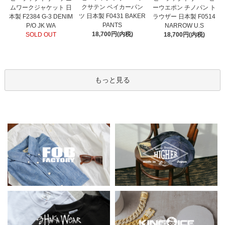
クサテン ベイカーパン
ムワークジャケット 日
ーウエポン チノパン ト
ツ 日本製 F0431 BAKER
本製 F2384 G-3 DENIM
ラウザー 日本製 F0514
PANTS
P/O JK WA
NARROW U.S
18,700円(内税)
SOLD OUT
18,700円(内税)
もっと見る