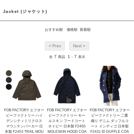
Jacket (ジャケット)
おすすめ順
価格順
新着順
< Prev
Next >
7
1
7
全
商品
-
表示
FOB FACTORY エフオー
FOB FACTORY エフオー
FOB FACTORY エフオー
ビーファクトリー ハイ
ビーファクトリー モー
ビーファクトリー 二重
デンシティミリクロス
ルスキン フードコート
織り デニム ダッフルコ
マウンテンパーカー 日
ネイビー 日本製 F2450
ート インディゴ 日本製
本製 F2453 TRAIL MOU
MOLESKIN HOOD COA
F2431 ID DUFFLE COA