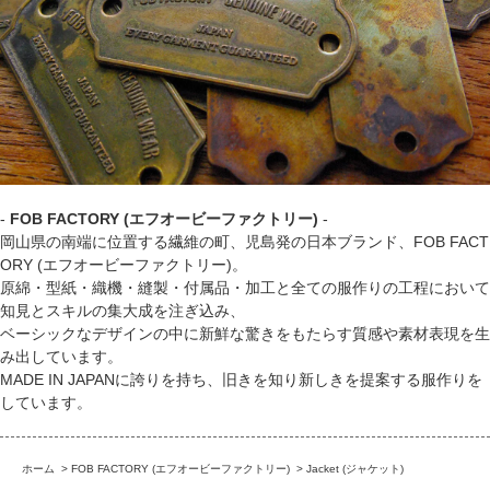
-
FOB FACTORY (エフオービーファクトリー)
-
岡山県の南端に位置する繊維の町、児島発の日本ブランド、FOB FACT
ORY (エフオービーファクトリー)。
原綿・型紙・織機・縫製・付属品・加工と全ての服作りの工程において
知見とスキルの集大成を注ぎ込み、
ベーシックなデザインの中に新鮮な驚きをもたらす質感や素材表現を生
み出しています。
MADE IN JAPANに誇りを持ち、旧きを知り新しきを提案する服作りを
しています。
ホーム
>
FOB FACTORY (エフオービーファクトリー)
>
Jacket (ジャケット)