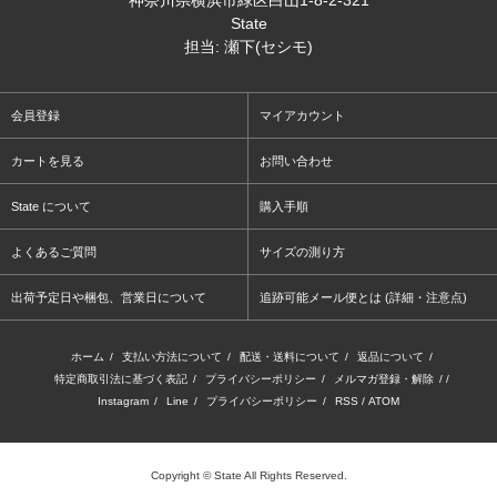
神奈川県横浜市緑区白山1-8-2-321
State
担当: 瀬下(セシモ)
会員登録
マイアカウント
カートを見る
お問い合わせ
State について
購入手順
よくあるご質問
サイズの測り方
出荷予定日や梱包、営業日について
追跡可能メール便とは (詳細・注意点)
ホーム
/
支払い方法について
/
配送・送料について
/
返品について
/
特定商取引法に基づく表記
/
プライバシーポリシー
/
メルマガ登録・解除
/ /
Instagram
/
Line
/
プライバシーポリシー
/
RSS
/
ATOM
Copyright © State All Rights Reserved.