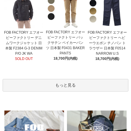
FOB FACTORY エフオー
FOB FACTORY エフオー
FOB FACTORY エフオー
ビーファクトリー バッ
ビーファクトリー デニ
ビーファクトリー ヘビ
クサテン ベイカーパン
ムワークジャケット 日
ーウエポン チノパン ト
ツ 日本製 F0431 BAKER
本製 F2384 G-3 DENIM
ラウザー 日本製 F0514
PANTS
P/O JK WA
NARROW U.S
18,700円(内税)
SOLD OUT
18,700円(内税)
もっと見る