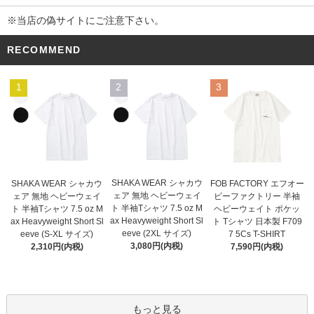
※当店の偽サイトにご注意下さい。
RECOMMEND
1
2
3
SHAKA WEAR シャカウ
SHAKA WEAR シャカウ
FOB FACTORY エフオー
ェア 無地 ヘビーウェイ
ェア 無地 ヘビーウェイ
ビーファクトリー 半袖
ト 半袖Tシャツ 7.5 oz M
ト 半袖Tシャツ 7.5 oz M
ヘビーウェイト ポケッ
ax Heavyweight Short Sl
ax Heavyweight Short Sl
ト Tシャツ 日本製 F709
eeve (2XL サイズ)
eeve (S-XL サイズ)
7 5Cs T-SHIRT
3,080円(内税)
2,310円(内税)
7,590円(内税)
もっと見る