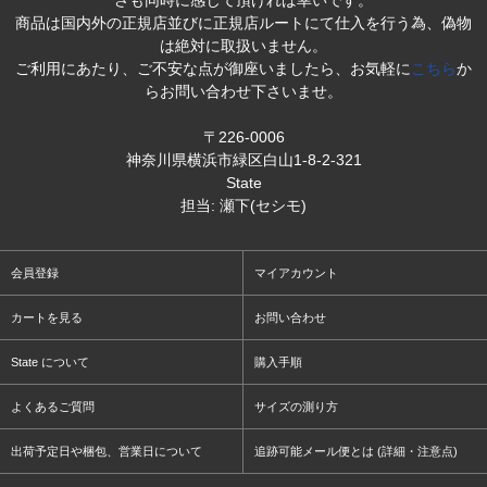
さも同時に感じて頂ければ幸いです。
商品は国内外の正規店並びに正規店ルートにて仕入を行う為、偽物
は絶対に取扱いません。
ご利用にあたり、ご不安な点が御座いましたら、お気軽に
こちら
か
らお問い合わせ下さいませ。
〒226-0006
神奈川県横浜市緑区白山1-8-2-321
State
担当: 瀬下(セシモ)
会員登録
マイアカウント
カートを見る
お問い合わせ
State について
購入手順
よくあるご質問
サイズの測り方
出荷予定日や梱包、営業日について
追跡可能メール便とは (詳細・注意点)