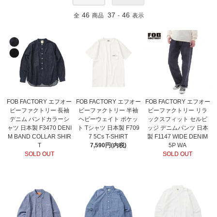
46
37
46
全
商品
-
表示
FOB FACTORY エフオー
FOB FACTORY エフオー
FOB FACTORY エフオー
ビーファクトリー 長袖
ビーファクトリー 半袖
ビーファクトリー リラ
デニム バンドカラーシ
ヘビーウェイト ポケッ
ックスフィット セルビ
ャツ 日本製 F3470 DENI
ト Tシャツ 日本製 F709
ッジ デニムパンツ 日本
M BAND COLLAR SHIR
7 5Cs T-SHIRT
製 F1147 WIDE DENIM
T
7,590円(内税)
5P WA
SOLD OUT
SOLD OUT