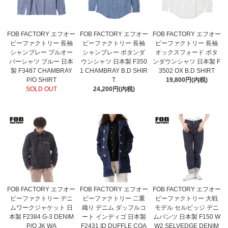
FOB FACTORY エフオー
FOB FACTORY エフオー
FOB FACTORY エフオー
ビーファクトリー 長袖
ビーファクトリー 長袖
ビーファクトリー 長袖
シャンブレー プルオー
シャンブレー ボタンダ
オックスフォード ボタ
バーシャツ ブルー 日本
ウンシャツ 日本製 F350
ンダウンシャツ 日本製 F
製 F3487 CHAMBRAY
1 CHAMBRAY B.D SHIR
3502 OX B.D SHIRT
P/O SHIRT
T
19,800円(内税)
SOLD OUT
24,200円(内税)
FOB FACTORY エフオー
FOB FACTORY エフオー
FOB FACTORY エフオー
ビーファクトリー デニ
ビーファクトリー 二重
ビーファクトリー 大戦
ムワークジャケット 日
織り デニム ダッフルコ
モデル セルビッジ デニ
本製 F2384 G-3 DENIM
ート インディゴ 日本製
ムパンツ 日本製 F150 W
P/O JK WA
F2431 ID DUFFLE COA
W2 SELVEDGE DENIM