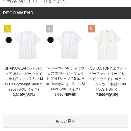
※当店の偽サイトにご注意下さい。
RECOMMEND
1
2
3
SHAKA WEAR シャカウ
SHAKA WEAR シャカウ
FOB FACTORY エフオー
ェア 無地 ヘビーウェイ
ェア 無地 ヘビーウェイ
ビーファクトリー 半袖
ト 半袖Tシャツ 7.5 oz M
ト 半袖Tシャツ 7.5 oz M
ヘビーウェイト ポケッ
ax Heavyweight Short Sl
ax Heavyweight Short Sl
ト Tシャツ 日本製 F709
eeve (2XL サイズ)
eeve (S-XL サイズ)
7 5Cs T-SHIRT
3,080円(内税)
2,310円(内税)
7,590円(内税)
もっと見る