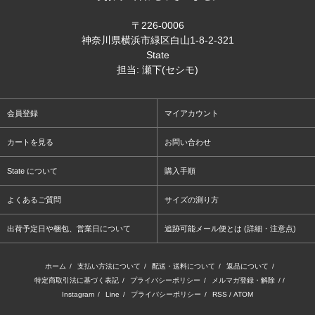
〒226-0006
神奈川県横浜市緑区白山1-8-2-321
State
担当: 瀬下(セシモ)
会員登録
マイアカウント
カートを見る
お問い合わせ
State について
購入手順
よくあるご質問
サイズの測り方
出荷予定日や梱包、営業日について
追跡可能メール便とは (詳細・注意点)
ホーム
/
支払い方法について
/
配送・送料について
/
返品について
/
特定商取引法に基づく表記
/
プライバシーポリシー
/
メルマガ登録・解除
/ /
Instagram
/
Line
/
プライバシーポリシー
/
RSS
/
ATOM