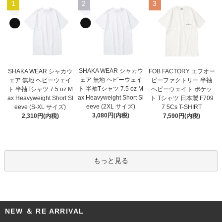
1
2
3
SHAKA WEAR シャカウ
SHAKA WEAR シャカウ
FOB FACTORY エフオー
ェア 無地 ヘビーウェイ
ェア 無地 ヘビーウェイ
ビーファクトリー 半袖
ト 半袖Tシャツ 7.5 oz M
ト 半袖Tシャツ 7.5 oz M
ヘビーウェイト ポケッ
ax Heavyweight Short Sl
ax Heavyweight Short Sl
ト Tシャツ 日本製 F709
eeve (2XL サイズ)
eeve (S-XL サイズ)
7 5Cs T-SHIRT
3,080円(内税)
2,310円(内税)
7,590円(内税)
もっと見る
NEW ＆ RE ARRIVAL