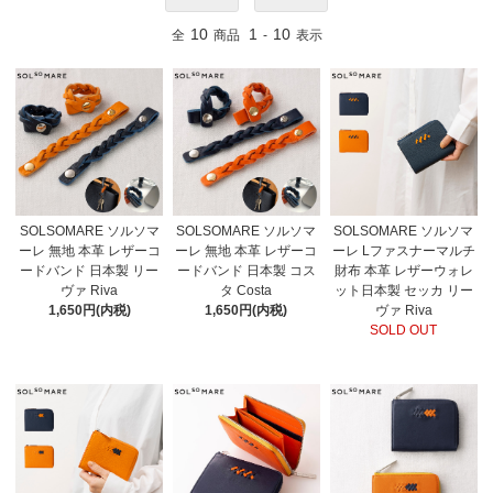
10
1
10
全
商品
-
表示
SOLSOMARE ソルソマ
SOLSOMARE ソルソマ
SOLSOMARE ソルソマ
ーレ 無地 本革 レザーコ
ーレ 無地 本革 レザーコ
ーレ Lファスナーマルチ
ードバンド 日本製 リー
ードバンド 日本製 コス
財布 本革 レザーウォレ
ヴァ Riva
タ Costa
ット日本製 セッカ リー
1,650円(内税)
1,650円(内税)
ヴァ Riva
SOLD OUT