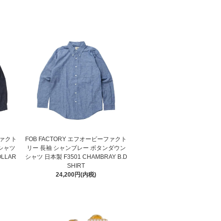
ファクト
FOB FACTORY エフオービーファクト
シャツ
リー 長袖 シャンブレー ボタンダウン
OLLAR
シャツ 日本製 F3501 CHAMBRAY B.D
SHIRT
24,200円(内税)