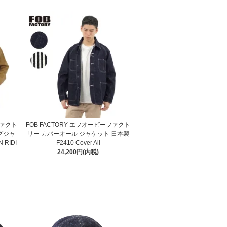
ファクト
FOB FACTORY エフオービーファクト
グジャ
リー カバーオール ジャケット 日本製
 RIDI
F2410 Cover All
24,200円(内税)