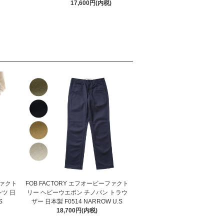
17,600円(内税)
ファクト
FOB FACTORY エフオービーファクト
ツ 日
リー ヘビーウエポン チノパン トラウ
S
ザー 日本製 F0514 NARROW U.S
18,700円(内税)