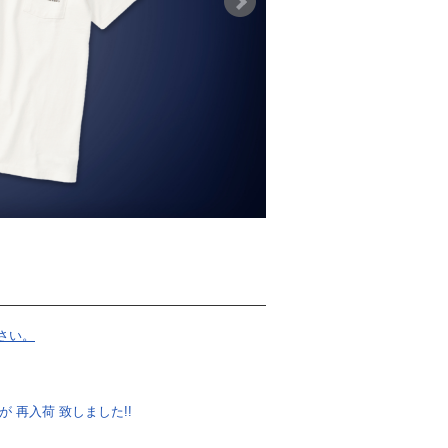
さい。
ll が 再入荷 致しました!!