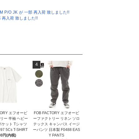
IM P/O JK が 一部 再入荷 致しました!!
部 再入荷 致しました!!
4
CTORY エフオービ
FOB FACTORY エフオービ
リー 半袖 ヘビー
ーファクトリー リネン ソロ
ポケット Tシャツ
テックス キャンバス イージ
7 5Cs T-SHIRT
ーパンツ 日本製 F0488 EAS
90円(内税)
Y PANTS