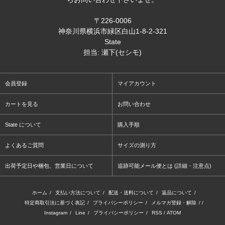
〒226-0006
神奈川県横浜市緑区白山1-8-2-321
State
担当: 瀬下(セシモ)
会員登録
マイアカウント
カートを見る
お問い合わせ
State について
購入手順
よくあるご質問
サイズの測り方
出荷予定日や梱包、営業日について
追跡可能メール便とは (詳細・注意点)
ホーム
/
支払い方法について
/
配送・送料について
/
返品について
/
特定商取引法に基づく表記
/
プライバシーポリシー
/
メルマガ登録・解除
/ /
Instagram
/
Line
/
プライバシーポリシー
/
RSS
/
ATOM