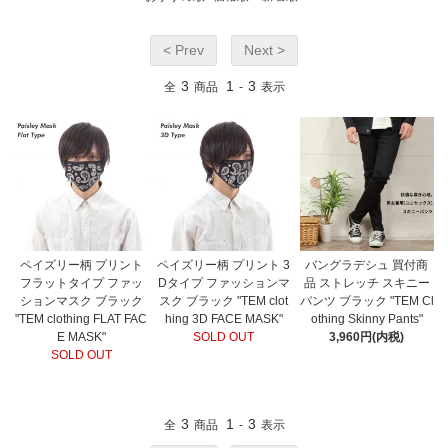
< Prev
Next >
3
1
3
全
商品
-
表示
ペイズリー柄 プリント
ペイズリー柄 プリント 3
バングラデシュ 買付商
フラットタイプ ファッ
Dタイプ ファッションマ
品 ストレッチ スキニー
ションマスク ブラック
スク ブラック "TEM clot
パンツ ブラック "TEM Cl
"TEM clothing FLAT FAC
hing 3D FACE MASK"
othing Skinny Pants"
E MASK"
SOLD OUT
3,960円(内税)
SOLD OUT
3
1
3
全
商品
-
表示