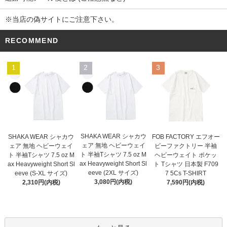
※当店の偽サイトにご注意下さい。
RECOMMEND
1
2
3
SHAKA WEAR シャカウ
SHAKA WEAR シャカウ
FOB FACTORY エフオー
ェア 無地 ヘビーウェイ
ェア 無地 ヘビーウェイ
ビーファクトリー 半袖
ト 半袖Tシャツ 7.5 oz M
ト 半袖Tシャツ 7.5 oz M
ヘビーウェイト ポケッ
ax Heavyweight Short Sl
ax Heavyweight Short Sl
ト Tシャツ 日本製 F709
eeve (2XL サイズ)
eeve (S-XL サイズ)
7 5Cs T-SHIRT
3,080円(内税)
2,310円(内税)
7,590円(内税)