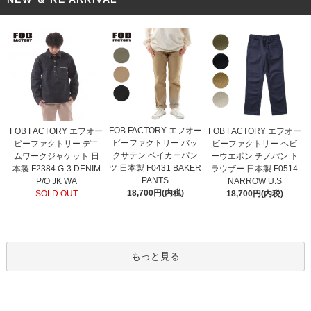
FOB FACTORY エフオー
FOB FACTORY エフオー
FOB FACTORY エフオー
ビーファクトリー バッ
ビーファクトリー デニ
ビーファクトリー ヘビ
クサテン ベイカーパン
ムワークジャケット 日
ーウエポン チノパン ト
ツ 日本製 F0431 BAKER
本製 F2384 G-3 DENIM
ラウザー 日本製 F0514
PANTS
P/O JK WA
NARROW U.S
18,700円(内税)
SOLD OUT
18,700円(内税)
もっと見る