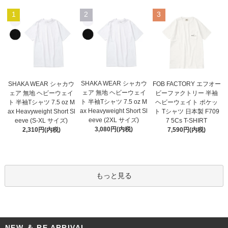
1
2
3
SHAKA WEAR シャカウ
SHAKA WEAR シャカウ
FOB FACTORY エフオー
ェア 無地 ヘビーウェイ
ェア 無地 ヘビーウェイ
ビーファクトリー 半袖
ト 半袖Tシャツ 7.5 oz M
ト 半袖Tシャツ 7.5 oz M
ヘビーウェイト ポケッ
ax Heavyweight Short Sl
ax Heavyweight Short Sl
ト Tシャツ 日本製 F709
eeve (2XL サイズ)
eeve (S-XL サイズ)
7 5Cs T-SHIRT
3,080円(内税)
2,310円(内税)
7,590円(内税)
もっと見る
NEW ＆ RE ARRIVAL