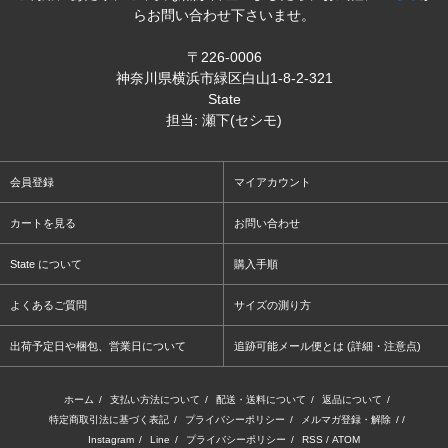
らお問い合わせ下さいませ。
〒226-0006
神奈川県横浜市緑区白山1-8-2-321
State
担当: 瀬下(セシモ)
会員登録
マイアカウント
カートを見る
お問い合わせ
State について
購入手順
よくあるご質問
サイズの測り方
出荷予定日や梱包、営業日について
追跡可能メール便とは (詳細・注意点)
ホーム
/
支払い方法について
/
配送・送料について
/
返品について
/
特定商取引法に基づく表記
/
プライバシーポリシー
/
メルマガ登録・解除
/ /
Instagram
/
Line
/
プライバシーポリシー
/
RSS
/
ATOM