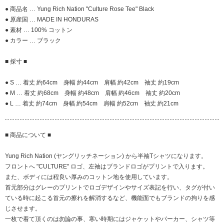
● 商品名 … Yung Rich Nation "Culture Rose Tee" Black
● 原産国 … MADE IN HONDURAS
● 素材 … 100% コットン
● カラー … ブラック
■ 採寸 ■
● S … 着丈 約64cm 身幅 約44cm 肩幅 約42cm 袖丈 約19cm
● M … 着丈 約68cm 身幅 約48cm 肩幅 約46cm 袖丈 約20cm
● L … 着丈 約74cm 身幅 約54cm 肩幅 約52cm 袖丈 約21cm
■ 商品について ■
Yung Rich Nation (ヤングリッチネーション) から半袖Tシャツになります。
フロントへ "CULTURE" ロゴ、左袖はブランドロゴがプリントで入ります。
また、ボディには程良い厚みのコットン地を使用しています。
首元部分はグレーのプリントでロゴデザインやサイズ表記を行い、タグが付い
ている時に起こる首元の擦れを解消するなど、機能面でもブランドの拘りを感
じさせます。
一枚で着て頂くのは勿論の事、寒い時期にはジャケットやパーカー、シャツ等