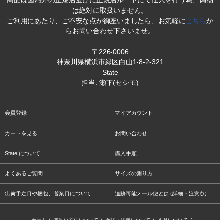
は絶対に取扱いません。
ご利用にあたり、ご不安な点が御座いましたら、お気軽に
こちら
か
らお問い合わせ下さいませ。
〒226-0006
神奈川県横浜市緑区白山1-8-2-321
State
担当: 瀬下(セシモ)
会員登録
マイアカウント
カートを見る
お問い合わせ
State について
購入手順
よくあるご質問
サイズの測り方
出荷予定日や梱包、営業日について
追跡可能メール便とは (詳細・注意点)
ホーム
/
支払い方法について
/
配送・送料について
/
返品について
/