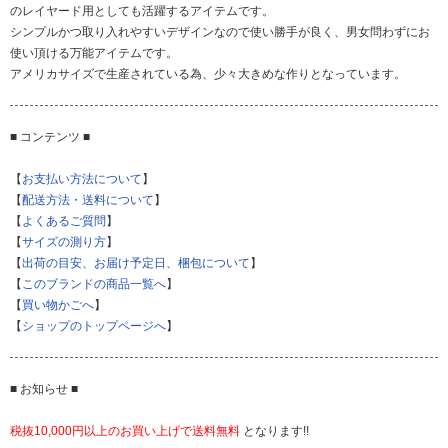
のレイヤード用としても活躍するアイテムです。
シンプルかつ取り入れやすいデザインなので使い勝手が良く、男女問わずにお
使い頂ける万能アイテムです。
アメリカサイズで生産されている為、少々大きめな作りとなっています。
■ コンテンツ ■
【
お支払い方法について
】
【
配送方法・送料について
】
【
よくあるご質問
】
【
サイズの測り方
】
【
出荷の目安、お届け予定日、梱包について
】
【
このブランドの商品一覧へ
】
【
買い物かごへ
】
【
ショップのトップページへ
】
■ お知らせ ■
税抜10,000円以上のお買い上げで送料無料
となります!!