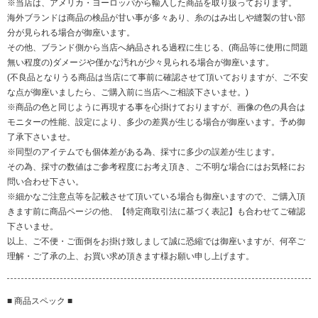
※当店は、アメリカ・ヨーロッパから輸入した商品を取り扱っております。
海外ブランドは商品の検品が甘い事が多々あり、糸のはみ出しや縫製の甘い部
分が見られる場合が御座います。
その他、ブランド側から当店へ納品される過程に生じる、(商品等に使用に問題
無い程度の)ダメージや僅かな汚れが少々見られる場合が御座います。
(不良品となりうる商品は当店にて事前に確認させて頂いておりますが、ご不安
な点が御座いましたら、ご購入前に当店へご相談下さいませ。)
※商品の色と同じように再現する事を心掛けておりますが、画像の色の具合は
モニターの性能、設定により、多少の差異が生じる場合が御座います。予め御
了承下さいませ。
※同型のアイテムでも個体差がある為、採寸に多少の誤差が生じます。
その為、採寸の数値はご参考程度にお考え頂き、ご不明な場合にはお気軽にお
問い合わせ下さい。
※細かなご注意点等を記載させて頂いている場合も御座いますので、ご購入頂
きます前に商品ページの他、【特定商取引法に基づく表記】も合わせてご確認
下さいませ。
以上、ご不便・ご面倒をお掛け致しまして誠に恐縮では御座いますが、何卒ご
理解・ご了承の上、お買い求め頂きます様お願い申し上げます。
■ 商品スペック ■