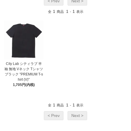
< Prev
Next >
1
1
1
全
商品
-
表示
City Lab シティラブ 半
袖 無地 Vネック Tシャツ
ブラック "PREMIUM T-s
hirt (V)"
1,705円(内税)
1
1
1
全
商品
-
表示
< Prev
Next >