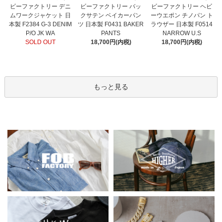
ビーファクトリー バッ
ビーファクトリー デニ
ビーファクトリー ヘビ
クサテン ベイカーパン
ムワークジャケット 日
ーウエポン チノパン ト
ツ 日本製 F0431 BAKER
本製 F2384 G-3 DENIM
ラウザー 日本製 F0514
PANTS
P/O JK WA
NARROW U.S
18,700円(内税)
SOLD OUT
18,700円(内税)
もっと見る