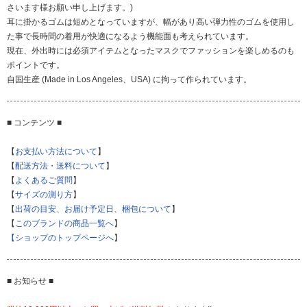
さいます様お願い申し上げます。)
耳に掛かるゴムは短めとなっていますが、幅があり高い弾力性のゴムを使用し
た事で長時間の着用が快適になるよう機能面も考えられています。
現在、外出時には必須アイテムとなったマスクでファッションを楽しめるのも
ポイントです。
自国生産 (Made in Los Angeles、USA) に拘って作られています。
■ コンテンツ ■
【
お支払い方法について
】
【
配送方法・送料について
】
【
よくあるご質問
】
【
サイズの測り方
】
【
出荷の目安、お届け予定日、梱包について
】
【
このブランドの商品一覧へ
】
【ショップのトップページへ
】
■ お知らせ ■