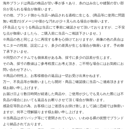
海外ブランドは商品の検品が甘い事が多々あり、糸のはみ出しや縫製の甘い部
分が見られる場合が御座います。
その他、ブランド側から当店へ納品される過程に生じる、(商品等に使用に問題
無い程度の)ダメージや僅かな汚れが少々見られる場合が御座います。
(不良品となりうる商品は当店にて事前に確認させて頂いておりますが、ご不安
な点が御座いましたら、ご購入前に当店へご相談下さいませ。)
※商品の色と同じように再現する事を心掛けておりますが、画像の色の具合は
モニターの性能、設定により、多少の差異が生じる場合が御座います。予め御
了承下さいませ。
※同型のアイテムでも個体差がある為、採寸に多少の誤差が生じます。
その為、採寸の数値はご参考程度にお考え頂き、ご不明な場合にはお気軽にお
問い合わせ下さい。
※商品の特性上、お客様都合の返品は一切お受け出来かねます。
万一、不良品等が御座いましたら開封・商品ご確認後に当店へご連絡頂きます
様お願い申し上げます。
お届け日より数日時間が経過した商品や、ご使用が少しでも見られた際には不
良品の場合においても返品をお断りさせて頂く場合が御座います。
感染症等防止の為、お客様にはご迷惑をお掛け致しまして誠に恐縮では御座い
ますが、何卒ご理解賜ります様お願い申し上げます。
※当商品はポリバッグ等にて密閉されていない、いわゆる裸の状態でブランド
より納品されております。