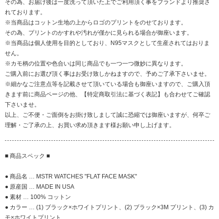
その為、お届け後は一度洗って頂いた上でご利用頂く事をブランドより推奨さ
れております。
※当商品はコットン生地の上からロゴのプリントをのせております。
その為、プリントのかすれや汚れが僅かに見られる場合が御座います。
※当商品は個人使用を目的としており、N95マスクとして生産されてはおりま
せん。
※カモ柄の位置や色合いは同じ商品でも一つ一つ微妙に異なります。
ご購入前にお選び頂く事はお受け致しかねますので、予めご了承下さいませ。
※細かなご注意点等を記載させて頂いている場合も御座いますので、ご購入頂
きます前に商品ページの他、【特定商取引法に基づく表記】も合わせてご確認
下さいませ。
以上、ご不便・ご面倒をお掛け致しまして誠に恐縮では御座いますが、何卒ご
理解・ご了承の上、お買い求め頂きます様お願い申し上げます。
■ 商品スペック ■
● 商品名 … MSTR WATCHES "FLAT FACE MASK"
● 原産国 … MADE IN USA
● 素材 … 100% コットン
● カラー … (1) ブラック×ホワイトプリント、(2) ブラック×3M プリント、(3) カ
モ×ホワイトプリント