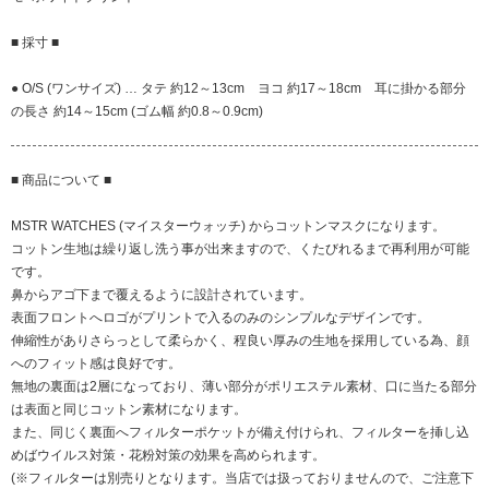
■ 採寸 ■
● O/S (ワンサイズ) … タテ 約12～13cm ヨコ 約17～18cm 耳に掛かる部分
の長さ 約14～15cm (ゴム幅 約0.8～0.9cm)
■ 商品について ■
MSTR WATCHES (マイスターウォッチ) からコットンマスクになります。
コットン生地は繰り返し洗う事が出来ますので、くたびれるまで再利用が可能
です。
鼻からアゴ下まで覆えるように設計されています。
表面フロントへロゴがプリントで入るのみのシンプルなデザインです。
伸縮性がありさらっとして柔らかく、程良い厚みの生地を採用している為、顔
へのフィット感は良好です。
無地の裏面は2層になっており、薄い部分がポリエステル素材、口に当たる部分
は表面と同じコットン素材になります。
また、同じく裏面へフィルターポケットが備え付けられ、フィルターを挿し込
めばウイルス対策・花粉対策の効果を高められます。
(※フィルターは別売りとなります。当店では扱っておりませんので、ご注意下