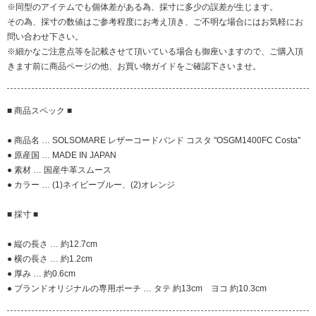
※同型のアイテムでも個体差がある為、採寸に多少の誤差が生じます。
その為、採寸の数値はご参考程度にお考え頂き、ご不明な場合にはお気軽にお
問い合わせ下さい。
※細かなご注意点等を記載させて頂いている場合も御座いますので、ご購入頂
きます前に商品ページの他、お買い物ガイドをご確認下さいませ。
■ 商品スペック ■
● 商品名 … SOLSOMARE レザーコードバンド コスタ "OSGM1400FC Costa"
● 原産国 … MADE IN JAPAN
● 素材 … 国産牛革スムース
● カラー … (1)ネイビーブルー、(2)オレンジ
■ 採寸 ■
● 縦の長さ … 約12.7cm
● 横の長さ … 約1.2cm
● 厚み … 約0.6cm
● ブランドオリジナルの専用ポーチ … タテ 約13cm ヨコ 約10.3cm