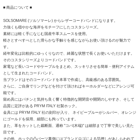
■ 商品について ■
SOLSOMARE (ソルソマーレ) からレザーコードバンドになります。
力強くも穏やかな海岸をモチーフにしたコスタシリーズ。
素材には軽く手になじむ国産牛革スムースを使用。
軽さとすべすべとした滑らかな手触りを感じながらお使い頂けるのが魅力で
す。
経年変化は比較的にゆっくりなので、綺麗な状態で長くお使いいただけます。
そのコスタシリーズよりコードバンドです。
家電など長いコードやケーブルをまとめ、スッキリさせる簡単・便利アイテム
として生まれたコードバンド。
当ブランドはそのコードバンドを本革で作成し、高級感のある雰囲気。
さらに、ご自身でリングなどを付けて頂ければキーホルダーなどにアレンジ可
能です。
留め具にはパチンと気持ち良く響く特徴的な開閉音や開閉のしやすさ、そして
品質に定評がある PRYM ITALY 社製ホック。
金具には PRYM ITALY 社の刻印が入り、 ネイビーブルーがシルバー、オレンジ
にゴールドを採用、細部にも拘っています。
また、革をカットした裁断面、通称 "コバ(木端)" は細部まで丁寧で美しい見た
目です。
その他、ホックの凸パーツ裏側にはブランドロゴによる箔押しがあしらわれて