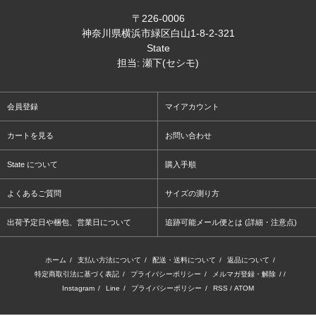
〒226-0006
神奈川県横浜市緑区白山1-8-2-321
State
担当: 瀬下(セシモ)
会員登録
マイアカウント
カートを見る
お問い合わせ
State について
購入手順
よくあるご質問
サイズの測り方
出荷予定日や梱包、営業日について
追跡可能メール便とは (詳細・注意点)
ホーム
/
支払い方法について
/
配送・送料について
/
返品について
/
特定商取引法に基づく表記
/
プライバシーポリシー
/
メルマガ登録・解除
/ /
Instagram
/
Line
/
プライバシーポリシー
/
RSS
/
ATOM