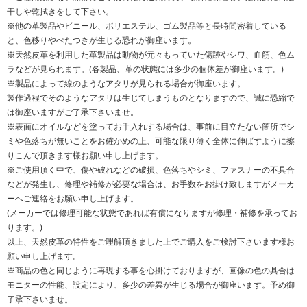
干しや乾拭きをして下さい。
※他の革製品やビニール、ポリエステル、ゴム製品等と長時間密着している
と、色移りやべたつきが生じる恐れが御座います。
※天然皮革を利用した革製品は動物が元々もっていた傷跡やシワ、血筋、色ム
ラなどが見られます。(各製品、革の状態には多少の個体差が御座います。)
※製品によって線のようなアタリが見られる場合が御座います。
製作過程でそのようなアタリは生じてしまうものとなりますので、誠に恐縮で
は御座いますがご了承下さいませ。
※表面にオイルなどを塗ってお手入れする場合は、事前に目立たない箇所でシ
ミや色落ちが無いことをお確かめの上、可能な限り薄く全体に伸ばすように擦
りこんで頂きます様お願い申し上げます。
※ご使用頂く中で、傷や破れなどの破損、色落ちやシミ、ファスナーの不具合
などが発生し、修理や補修が必要な場合は、お手数をお掛け致しますがメーカ
ーへご連絡をお願い申し上げます。
(メーカーでは修理可能な状態であれば有償になりますが修理・補修を承ってお
ります。)
以上、天然皮革の特性をご理解頂きました上でご購入をご検討下さいます様お
願い申し上げます。
※商品の色と同じように再現する事を心掛けておりますが、画像の色の具合は
モニターの性能、設定により、多少の差異が生じる場合が御座います。予め御
了承下さいませ。