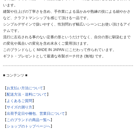
います。
縫製や仕上げの丁寧さを含め、手作業による温かみや熟練の技による細やかさ
など、クラフトマンシップを感じて頂ける一品です。
シンプルデザインで扱いやすく、性別問わず幅広いシーンにお使い頂けるアイ
テムです。
流行に左右される事のない定番の形というだけでなく、自分の形に馴染むまで
の変化や風合いの変化を含め末永くご愛用頂けます。
このブランドらしく MADE IN JAPAN にこだわって作られています。
ギフト・プレゼントとして最適な布製ポーチ付き (無地) です。
■ コンテンツ ■
【
お支払い方法について
】
【
配送方法・送料について
】
【
よくあるご質問
】
【
サイズの測り方
】
【
出荷予定日や梱包、営業日について
】
【
このブランドの商品一覧へ
】
【
ショップのトップページへ
】