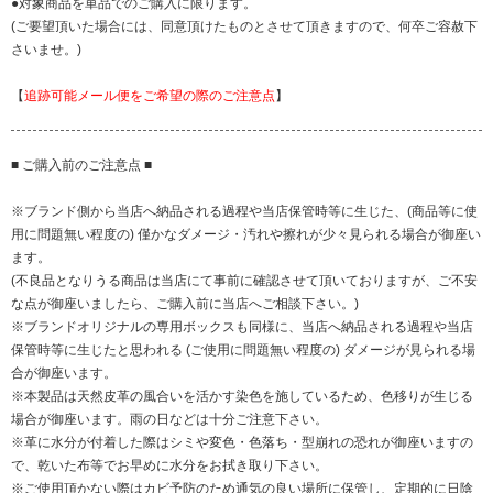
●対象商品を単品でのご購入に限ります。
(ご要望頂いた場合には、同意頂けたものとさせて頂きますので、何卒ご容赦下
さいませ。)
【
追跡可能メール便をご希望の際のご注意点
】
■ ご購入前のご注意点 ■
※ブランド側から当店へ納品される過程や当店保管時等に生じた、(商品等に使
用に問題無い程度の) 僅かなダメージ・汚れや擦れが少々見られる場合が御座い
ます。
(不良品となりうる商品は当店にて事前に確認させて頂いておりますが、ご不安
な点が御座いましたら、ご購入前に当店へご相談下さい。)
※ブランドオリジナルの専用ボックスも同様に、当店へ納品される過程や当店
保管時等に生じたと思われる (ご使用に問題無い程度の) ダメージが見られる場
合が御座います。
※本製品は天然皮革の風合いを活かす染色を施しているため、色移りが生じる
場合が御座います。雨の日などは十分ご注意下さい。
※革に水分が付着した際はシミや変色・色落ち・型崩れの恐れが御座いますの
で、乾いた布等でお早めに水分をお拭き取り下さい。
※ご使用頂かない際はカビ予防のため通気の良い場所に保管し、定期的に日陰