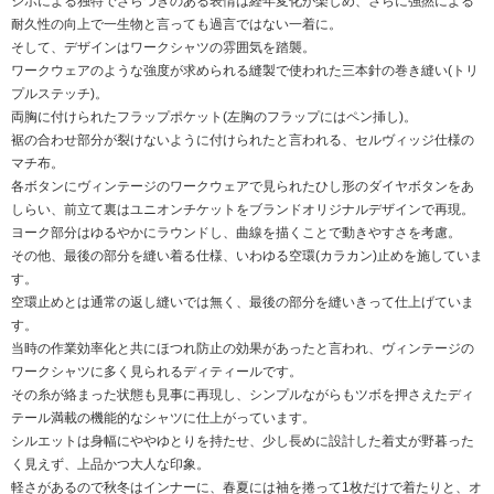
シボによる独特でざらつきのある表情は経年変化が楽しめ、さらに強撚による
耐久性の向上で一生物と言っても過言ではない一着に。
そして、デザインはワークシャツの雰囲気を踏襲。
ワークウェアのような強度が求められる縫製で使われた三本針の巻き縫い(トリ
プルステッチ)。
両胸に付けられたフラップポケット(左胸のフラップにはペン挿し)。
裾の合わせ部分が裂けないように付けられたと言われる、セルヴィッジ仕様の
マチ布。
各ボタンにヴィンテージのワークウェアで見られたひし形のダイヤボタンをあ
しらい、前立て裏はユニオンチケットをブランドオリジナルデザインで再現。
ヨーク部分はゆるやかにラウンドし、曲線を描くことで動きやすさを考慮。
その他、最後の部分を縫い着る仕様、いわゆる空環(カラカン)止めを施していま
す。
空環止めとは通常の返し縫いでは無く、最後の部分を縫いきって仕上げていま
す。
当時の作業効率化と共にほつれ防止の効果があったと言われ、ヴィンテージの
ワークシャツに多く見られるディティールです。
その糸が絡まった状態も見事に再現し、シンプルながらもツボを押さえたディ
テール満載の機能的なシャツに仕上がっています。
シルエットは身幅にややゆとりを持たせ、少し長めに設計した着丈が野暮った
く見えず、上品かつ大人な印象。
軽さがあるので秋冬はインナーに、春夏には袖を捲って1枚だけで着たりと、オ