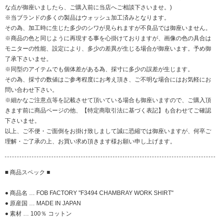
な点が御座いましたら、ご購入前に当店へご相談下さいませ。)
※当ブランドの多くの製品はウォッシュ加工済みとなります。
その為、加工時に生じた多少のシワが見られますが不良品では御座いません。
※商品の色と同じように再現する事を心掛けておりますが、画像の色の具合は
モニターの性能、設定により、多少の差異が生じる場合が御座います。予め御
了承下さいませ。
※同型のアイテムでも個体差がある為、採寸に多少の誤差が生じます。
その為、採寸の数値はご参考程度にお考え頂き、ご不明な場合にはお気軽にお
問い合わせ下さい。
※細かなご注意点等を記載させて頂いている場合も御座いますので、ご購入頂
きます前に商品ページの他、【特定商取引法に基づく表記】も合わせてご確認
下さいませ。
以上、ご不便・ご面倒をお掛け致しまして誠に恐縮では御座いますが、何卒ご
理解・ご了承の上、お買い求め頂きます様お願い申し上げます。
■ 商品スペック ■
● 商品名 … FOB FACTORY "F3494 CHAMBRAY WORK SHIRT"
● 原産国 … MADE IN JAPAN
● 素材 … 100％ コットン