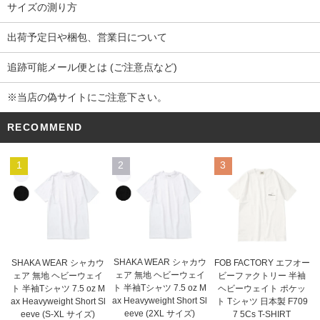
サイズの測り方
出荷予定日や梱包、営業日について
追跡可能メール便とは (ご注意点など)
※当店の偽サイトにご注意下さい。
RECOMMEND
1
2
3
SHAKA WEAR シャカウ
SHAKA WEAR シャカウ
FOB FACTORY エフオー
ェア 無地 ヘビーウェイ
ェア 無地 ヘビーウェイ
ビーファクトリー 半袖
ト 半袖Tシャツ 7.5 oz M
ト 半袖Tシャツ 7.5 oz M
ヘビーウェイト ポケッ
ax Heavyweight Short Sl
ax Heavyweight Short Sl
ト Tシャツ 日本製 F709
eeve (2XL サイズ)
eeve (S-XL サイズ)
7 5Cs T-SHIRT