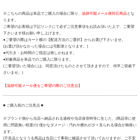
※こちらの商品は単品でご購入の場合に限り、
追跡可能メール便対応商品
とな
ります。
ご希望のお客様は下記リンクにて必ずご注意事項をお読み頂いた上で、ご要望
下さいます様お願い申し上げます。
●ご要望の際はカート横の【配送方法のご選択】からお選び下さいませ。
(お選び頂かなかった場合には宅配便となります。)
●代引き・お時間のご指定は致しかねます。
●対象商品を単品でのご購入に限ります。
(ご要望頂いた場合には、同意頂けたものとさせて頂きますので、何卒ご容赦下
さいませ。)
【
追跡可能メール便をご希望の際のご注意点
】
■ ご購入前のご注意点 ■
※ブランド側から当店へ納品される過程や当店保管時等に生じた、(商品等に使
用に問題無い程度の) 僅かなダメージ・汚れや擦れが少々見られる場合が御座い
ます。
(不良品となりうる商品は当店にて事前に確認させて頂いておりますが、ご不安