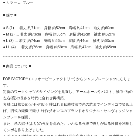
● カラー … ブルー
■ 採寸 ■
● S (1) … 着丈 約71cm 身幅 約52cm 肩幅 約41cm 袖丈 約60cm
● M (2) … 着丈 約73cm 身幅 約55cm 肩幅 約42cm 袖丈 約62cm
● L (3) … 着丈 約74cm 身幅 約56cm 肩幅 約44cm 袖丈 約63cm
● LL (4) … 着丈 約76cm 身幅 約58cm 肩幅 約47cm 袖丈 約65cm
■ 商品について ■
FOB FACTORY (エフオービーファクトリー) からシャンブレーシャツになりま
す。
定番のワークシャツのサイジングを見直し、アームホールやバスト、袖巾=袖の
左右(横)の長さを時代に合わせ再構築。
素材には枷染め(かせぞめ)と呼ばれる伝統技法で糸の芯までインディゴで染め上
げ、旧式力織機で織り上げた5オンスのブランドオリジナル・セルヴィッジシャ
ンブレーを採用。
また、糸の撚り(より)の強度を高めた、いわゆる強撚で撚りが戻る性質を利用し
てシボを作り上げました。