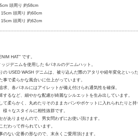
5cm 頭周り 約58cm
15cm 頭周り 約60cm
15cm 頭周り 約62cm
ENIM HAT" です。
ヴィッジデニムを使用した 6パネルのデニムハット。
の USED WASH デニムは、被り込んだ際のアタリや経年変化とい
た事で柔らかな風合いに仕上がっています。
追求、各パネルにはアイレットが備え付けられ通気性を確保。
算するなど、細やかな配慮が綺麗なシルエットを生み出しています。
して柔らかく、丸めたりそのままカバンやポケットに入れられたりと持
、様々なスタイルに相性抜群です。
セがありませんので、男女問わずにお使い頂けます。
N にこだわって作られています。
事のない定番の形なので、末永くご愛用頂けます。