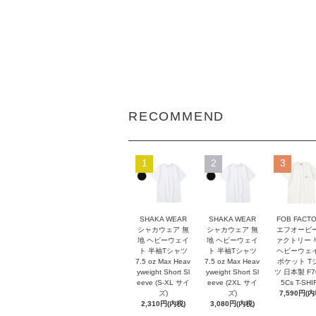
RECOMMEND
1
2
3
SHAKA WEAR
SHAKA WEAR
FOB FACT
シャカウェア 無
シャカウェア 無
エフオービ
地 ヘビーウェイ
地 ヘビーウェイ
ァクトリー 
ト 半袖Tシャツ
ト 半袖Tシャツ
ヘビーウェ
7.5 oz Max Heav
7.5 oz Max Heav
ポケット T
yweight Short Sl
yweight Short Sl
ツ 日本製 F7
eeve (S-XL サイ
eeve (2XL サイ
5Cs T-SHI
ズ)
ズ)
7,590円(内
2,310円(内税)
3,080円(内税)