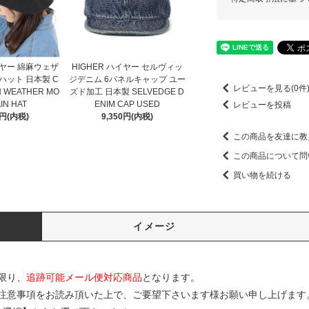
イヤー 綿麻ウェザ
HIGHER ハイヤー セルヴィッ
ハット 日本製 C
ジデニム 6パネルキャップ ユー
レビューを見る(0件
N WEATHER MO
ズド加工 日本製 SELVEDGE D
IN HAT
ENIM CAP USED
レビューを投稿
0円(内税)
9,350円(内税)
この商品を友達に教
この商品について問
買い物を続ける
イメージ
限り、
追跡可能メール便対応商品
となります。
注意事項をお読み頂いた上で、ご要望下さいます様お願い申し上げます