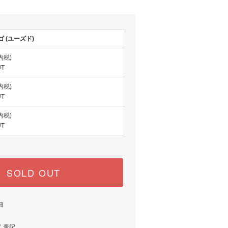
 (ユーズド)
(内税)
UT
(内税)
UT
(内税)
UT
SOLD OUT
細
く表記