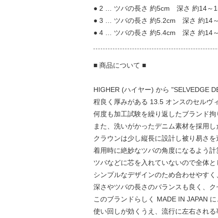
● 2 … ツバの長さ 約5cm 深さ 約14～1
● 3 … ツバの長さ 約5.2cm 深さ 約14～
● 4 … ツバの長さ 約5.4cm 深さ 約14～
■ 商品について ■
HIGHER (ハイヤー) から "SELVEDGE D
程良く厚みがある 13.5 オンスのセル
何度も加工試験を繰り返したブランド拘り
また、洗いがかったデニム素材を採用し
クラウンは少し縦長に設計し被り易さを
着用時に絶妙なツバの角度になるよう計
ツバなどに芯を入れていないので全体と
シンプルなデザインのため合わせやすく
深さやツバの長さのバランスも良く、ク
このブランドらしく MADE IN JAPA
使い回しが効くうえ、流行に左右される