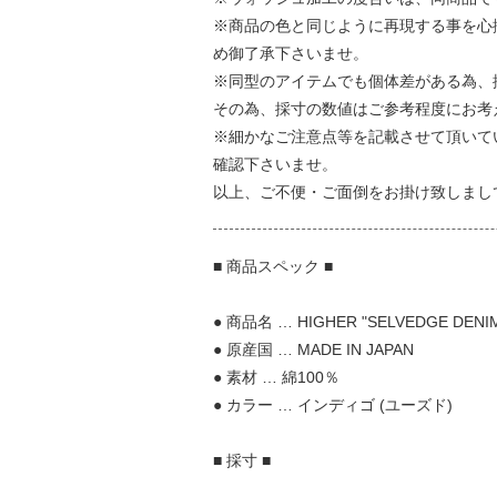
※商品の色と同じように再現する事を心
め御了承下さいませ。
※同型のアイテムでも個体差がある為、
その為、採寸の数値はご参考程度にお考
※細かなご注意点等を記載させて頂いて
確認下さいませ。
以上、ご不便・ご面倒をお掛け致しまし
■ 商品スペック ■
● 商品名 … HIGHER "SELVEDGE DENIM
● 原産国 … MADE IN JAPAN
● 素材 … 綿100％
● カラー … インディゴ (ユーズド)
■ 採寸 ■