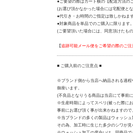
●ご要望の際はカート横の【配送方法の
(お選び頂かなかった場合には宅配便とな
●代引き・お時間のご指定は致しかねま
●対象商品を単品でのご購入に限ります
(ご要望頂いた場合には、同意頂けたも
【
追跡可能メール便をご希望の際のご注
■ ご購入前のご注意点 ■
※ブランド側から当店へ納品される過程
御座います。
(不良品となりうる商品は当店にて事前
※生産時期によってスベリ(被った際に
事前にお選び頂く事が出来かねますので
※当ブランドの多くの製品はウォッシュ
その為、加工時に生じた多少のシワが見
※ウォッシュ加工の度合いは、同商品で