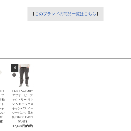
【
このブランドの商品一覧はこちら
】
4
ORY
FOB FACTORY
ーフ
エフオービーフ
半袖
ァクトリー リネ
イト
ン ソロテックス
シャ
キャンバス イー
097
ジーパンツ 日本
RT
製 F0488 EASY
税)
PANTS
17,600円(内税)