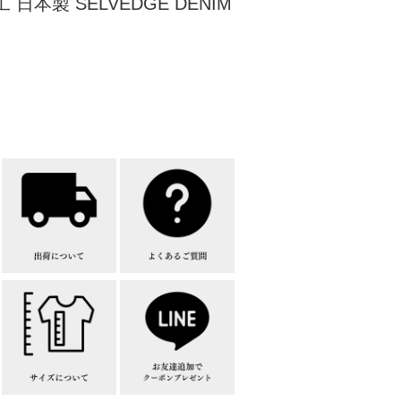
日本製 SELVEDGE DENIM