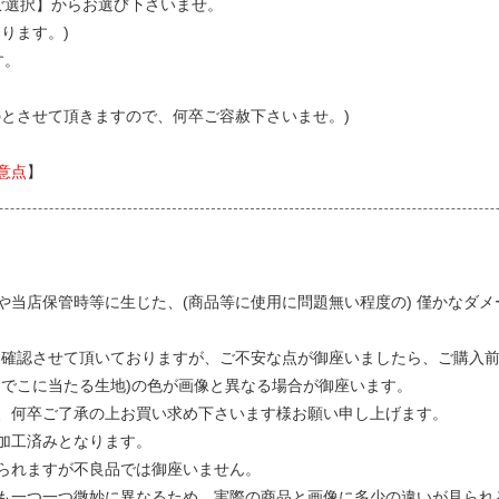
ご選択】からお選び下さいませ。
ります。)
す。
。
のとさせて頂きますので、何卒ご容赦下さいませ。)
意点
】
や当店保管時等に生じた、(商品等に使用に問題無い程度の) 僅かなダ
に確認させて頂いておりますが、ご不安な点が御座いましたら、ご購入前
おでこに当たる生地)の色が画像と異なる場合が御座います。
、何卒ご了承の上お買い求め下さいます様お願い申し上げます。
加工済みとなります。
られますが不良品では御座いません。
も一つ一つ微妙に異なるため、実際の商品と画像に多少の違いが見られ