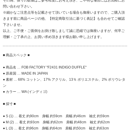
その為、採寸の数値はご参考程度にお考え頂き、ご不明な場合にはお気軽にお
問い合わせ下さい。
※細かなご注意点等を記載させて頂いている場合も御座いますので、ご購入頂
きます前に商品ページの他、【特定商取引法に基づく表記】も合わせてご確認
下さいませ。
以上、ご不便・ご面倒をお掛け致しまして誠に恐縮では御座いますが、何卒ご
理解・ご了承の上、お買い求め頂きます様お願い申し上げます。
■ 商品スペック ■
● 商品名 … FOB FACTORY "F2431 INDIGO DUFFLE"
● 原産国 … MADE IN JAPAN
● 素材 … 68% コットン、17% アクリル、13％ ポリエステル、2% ポリウレタ
ン
● カラー … WA (インディゴ)
■ 採寸 ■
● S (1) … 着丈 約90cm 身幅 約59cm 肩幅 約46cm 袖丈 約59cm
● M (2) … 着丈 約93cm 身幅 約62cm 肩幅 約48cm 袖丈 約62cm
● L (3) … 着丈 約96cm 身幅 約64cm 肩幅 約50cm 袖丈 約63cm