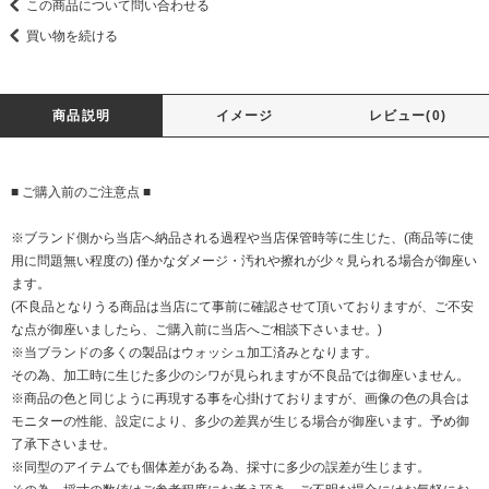
この商品について問い合わせる
買い物を続ける
商品説明
イメージ
レビュー(0)
■ ご購入前のご注意点 ■
※ブランド側から当店へ納品される過程や当店保管時等に生じた、(商品等に使
用に問題無い程度の) 僅かなダメージ・汚れや擦れが少々見られる場合が御座い
ます。
(不良品となりうる商品は当店にて事前に確認させて頂いておりますが、ご不安
な点が御座いましたら、ご購入前に当店へご相談下さいませ。)
※当ブランドの多くの製品はウォッシュ加工済みとなります。
その為、加工時に生じた多少のシワが見られますが不良品では御座いません。
※商品の色と同じように再現する事を心掛けておりますが、画像の色の具合は
モニターの性能、設定により、多少の差異が生じる場合が御座います。予め御
了承下さいませ。
※同型のアイテムでも個体差がある為、採寸に多少の誤差が生じます。