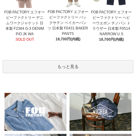
FOB FACTORY エフオー
FOB FACTORY エフオー
FOB FACTORY エフオー
ビーファクトリー バッ
ビーファクトリー デニ
ビーファクトリー ヘビ
クサテン ベイカーパン
ムワークジャケット 日
ーウエポン チノパン ト
ツ 日本製 F0431 BAKER
本製 F2384 G-3 DENIM
ラウザー 日本製 F0514
PANTS
P/O JK WA
NARROW U.S
18,700円(内税)
SOLD OUT
18,700円(内税)
もっと見る