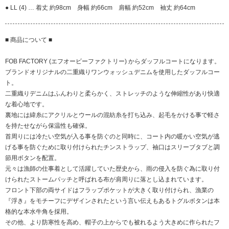
● LL (4) … 着丈 約98cm 身幅 約66cm 肩幅 約52cm 袖丈 約64cm
■ 商品について ■
FOB FACTORY (エフオービーファクトリー) からダッフルコートになります。
ブランドオリジナルの二重織りワンウォッシュデニムを使用したダッフルコー
ト。
二重織りデニムはふんわりと柔らかく、ストレッチのような伸縮性があり快適
な着心地です。
裏地には緯糸にアクリルとウールの混紡糸を打ち込み、起毛をかける事で軽さ
を持たせながら保温性も確保。
首周りには冷たい空気が入る事を防ぐのと同時に、コート内の暖かい空気が逃
げる事を防ぐために取り付けられたチンストラップ、袖口はスリーブタブと調
節用ボタンを配置。
元々は漁師の仕事着として活躍していた歴史から、雨の侵入を防ぐ為に取り付
けられたストームパッチと呼ばれる布が肩周りに落とし込まれています。
フロント下部の両サイドはフラップポケットが大きく取り付けられ、漁業の
『浮き』をモチーフにデザインされたという言い伝えもあるトグルボタンは本
格的な本水牛角を採用。
その他、より防寒性を高め、帽子の上からでも被れるよう大きめに作られたフ