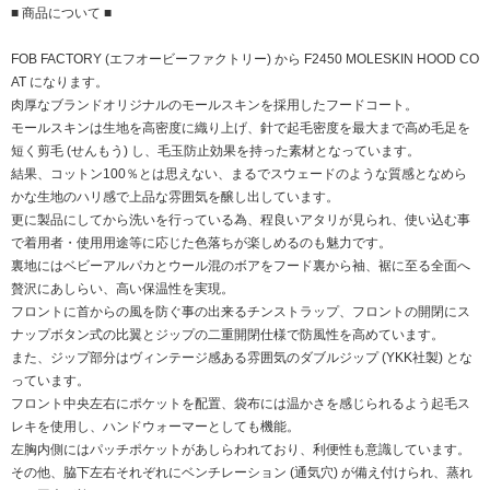
■ 商品について ■
FOB FACTORY (エフオービーファクトリー) から F2450 MOLESKIN HOOD CO
AT になります。
肉厚なブランドオリジナルのモールスキンを採用したフードコート。
モールスキンは生地を高密度に織り上げ、針で起毛密度を最大まで高め毛足を
短く剪毛 (せんもう) し、毛玉防止効果を持った素材となっています。
結果、コットン100％とは思えない、まるでスウェードのような質感となめら
かな生地のハリ感で上品な雰囲気を醸し出しています。
更に製品にしてから洗いを行っている為、程良いアタリが見られ、使い込む事
で着用者・使用用途等に応じた色落ちが楽しめるのも魅力です。
裏地にはベビーアルパカとウール混のボアをフード裏から袖、裾に至る全面へ
贅沢にあしらい、高い保温性を実現。
フロントに首からの風を防ぐ事の出来るチンストラップ、フロントの開閉にス
ナップボタン式の比翼とジップの二重開閉仕様で防風性を高めています。
また、ジップ部分はヴィンテージ感ある雰囲気のダブルジップ (YKK社製) とな
っています。
フロント中央左右にポケットを配置、袋布には温かさを感じられるよう起毛ス
レキを使用し、ハンドウォーマーとしても機能。
左胸内側にはパッチポケットがあしらわれており、利便性も意識しています。
その他、脇下左右それぞれにベンチレーション (通気穴) が備え付けられ、蒸れ