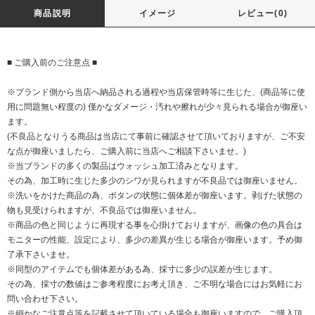
商品説明
イメージ
レビュー(0)
■ ご購入前のご注意点 ■
※ブランド側から当店へ納品される過程や当店保管時等に生じた、(商品等に使
用に問題無い程度の) 僅かなダメージ・汚れや擦れが少々見られる場合が御座い
ます。
(不良品となりうる商品は当店にて事前に確認させて頂いておりますが、ご不安
な点が御座いましたら、ご購入前に当店へご相談下さいませ。)
※当ブランドの多くの製品はウォッシュ加工済みとなります。
その為、加工時に生じた多少のシワが見られますが不良品では御座いません。
※洗いをかけた商品の為、ボタンの状態に個体差が御座います。剥げた状態の
物も見受けられますが、不良品では御座いません。
※商品の色と同じように再現する事を心掛けておりますが、画像の色の具合は
モニターの性能、設定により、多少の差異が生じる場合が御座います。予め御
了承下さいませ。
※同型のアイテムでも個体差がある為、採寸に多少の誤差が生じます。
その為、採寸の数値はご参考程度にお考え頂き、ご不明な場合にはお気軽にお
問い合わせ下さい。
※細かなご注意点等を記載させて頂いている場合も御座いますので、ご購入頂