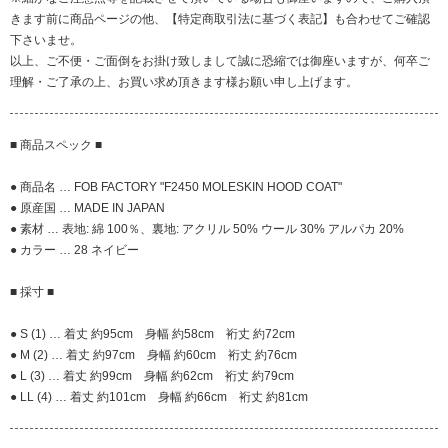
きます前に商品ページの他、【特定商取引法に基づく表記】も合わせてご確認
下さいませ。
以上、ご不便・ご面倒をお掛け致しまして誠に恐縮では御座いますが、何卒ご
理解・ご了承の上、お買い求め頂きます様お願い申し上げます。
■ 商品スペック ■
● 商品名 … FOB FACTORY "F2450 MOLESKIN HOOD COAT"
● 原産国 … MADE IN JAPAN
● 素材 … 表地: 綿 100％、裏地: アクリル 50% ウール 30% アルパカ 20%
● カラー … 28 ネイビー
■ 採寸 ■
● S (1) … 着丈 約95cm 身幅 約58cm 裄丈 約72cm
● M (2) … 着丈 約97cm 身幅 約60cm 裄丈 約76cm
● L (3) … 着丈 約99cm 身幅 約62cm 裄丈 約79cm
● LL (4) … 着丈 約101cm 身幅 約66cm 裄丈 約81cm